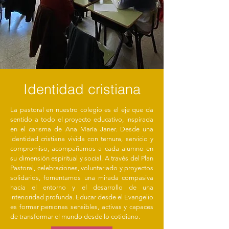
Identidad cristiana
La pastoral en nuestro colegio es el eje que da
sentido a todo el proyecto educativo, inspirada
en el carisma de Ana María Janer. Desde una
identidad cristiana vivida con ternura, servicio y
compromiso, acompañamos a cada alumno en
su dimensión espiritual y social. A través del Plan
Pastoral, celebraciones, voluntariado y proyectos
solidarios, fomentamos una mirada compasiva
hacia el entorno y el desarrollo de una
interioridad profunda. Educar desde el Evangelio
es formar personas sensibles, activas y capaces
de transformar el mundo desde lo cotidiano.