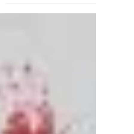
Educativa Ana María Janer. Os animamos a
dedicarle unos minutos ya que forma parte
de las iniciativas de la Fundación para cuidar
el sentimiento de pertenencia a la familia
janeriana y compartir contenidos comunes
entre todos los colegios. Podéis acceder al
Sway aquí: ¡Feliz Pascua de Resurrección!