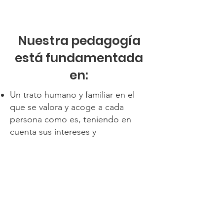
Nuestra pedagogía
está fundamentada
en:
Un trato humano y familiar en el
que se valora y acoge a cada
persona como es, teniendo en
cuenta sus intereses y
necesidades.
Un personal atento y servicial con
capacidad para escuchar a los
alumnos y educarlos en la
tolerancia y solidaridad.