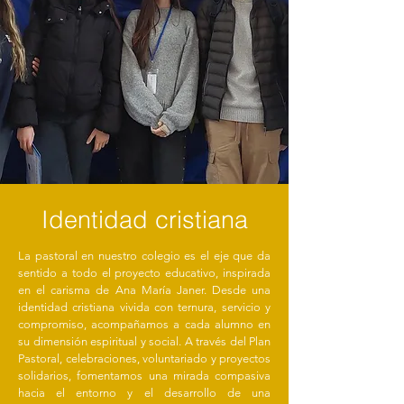
Identidad cristiana
La pastoral en nuestro colegio es el eje que da
sentido a todo el proyecto educativo, inspirada
en el carisma de Ana María Janer. Desde una
identidad cristiana vivida con ternura, servicio y
compromiso, acompañamos a cada alumno en
su dimensión espiritual y social. A través del Plan
Pastoral, celebraciones, voluntariado y proyectos
solidarios, fomentamos una mirada compasiva
hacia el entorno y el desarrollo de una