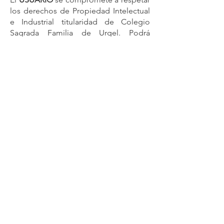
los derechos de Propiedad Intelectual
e Industrial titularidad de Colegio
Sagrada Familia de Urgel. Podrá
visualizar los elementos del portal e
incluso imprimirlos, copiarlos y
almacenarlos en el disco duro de su
ordenados o en cualquier otro soporte
físico siempre y cuando sea, única y
exclusivamente, para su uso personal y
privado. El USUARIO deberá
abstenerse de suprimir, alterar, eludir o
manipular cualquier dispositivo de
protección o sistema de seguridad
que estuviera instalado en el las
páginas de Colegio Sagrada Familia
de Urgel.
EXCLUSIÓN DE GARANTÍAS Y
RESPONSABILIDAD