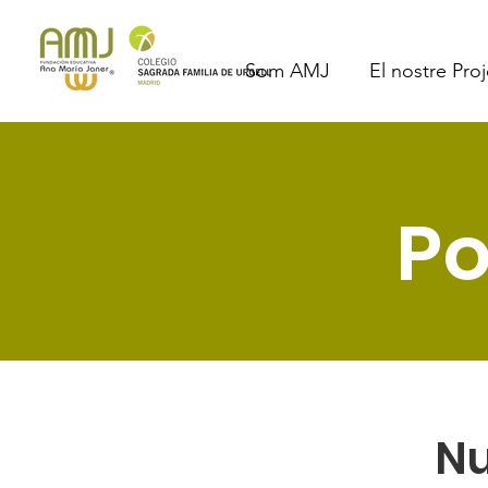
Som AMJ
El nostre Pro
Po
Nu