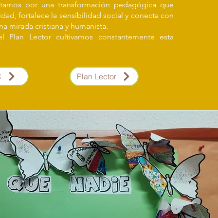
stamos por una transformación pedagógica que
idad, fortalece la sensibilidad social y conecta con
a mirada cristiana y humanista.
 Plan Lector cultivamos constantemente esta
C
Plan Lector