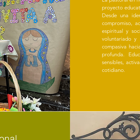
proyecto educati
Desde una ident
compromiso, a
espiritual y soc
voluntariado y
compasiva hacia
profunda. Edu
sensibles, acti
cotidiano.
onal