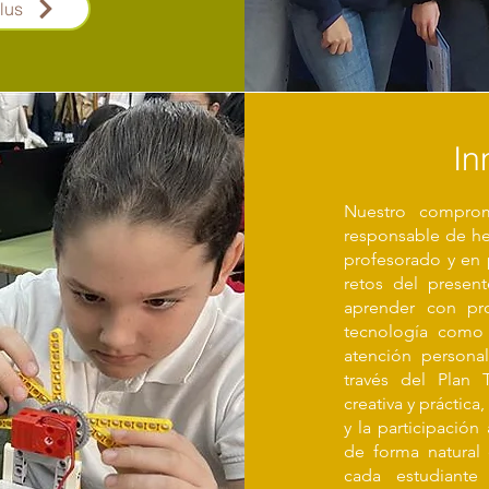
lus
In
Nuestro comprom
responsable de her
profesorado y en 
retos del present
aprender con pr
tecnología como u
atención personal
través del Plan 
creativa y práctic
y la participación 
de forma natural 
cada estudiant