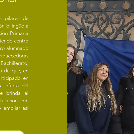
s pilares de
ón bilingüe a
ión Primaria
iendo centro
tro alumnado
nriquecedoras
Bachillerato,
o de que, en
rticipado en
a oferta del
e brinda al
tulación con
 ampliar así