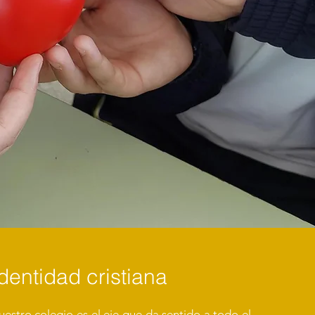
dentidad cristiana
uestro colegio es el eje que da sentido a todo el