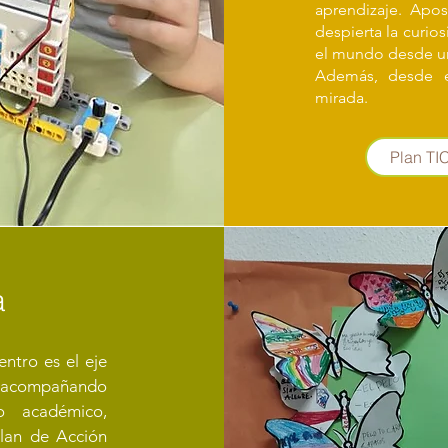
aprendizaje. Apo
despierta la curios
el mundo desde un
Además, desde el
mirada.
Plan TI
a
entro es el eje
a, acompañando
o académico,
Plan de Acción