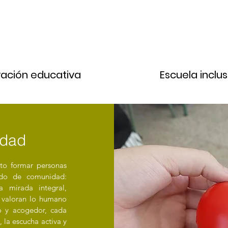
vación educativa
Escuela inclus
idad
to formar personas
ido de comunidad:
 mirada integral,
 valoran lo humano
o y acogedor, cada
 la escucha activa y