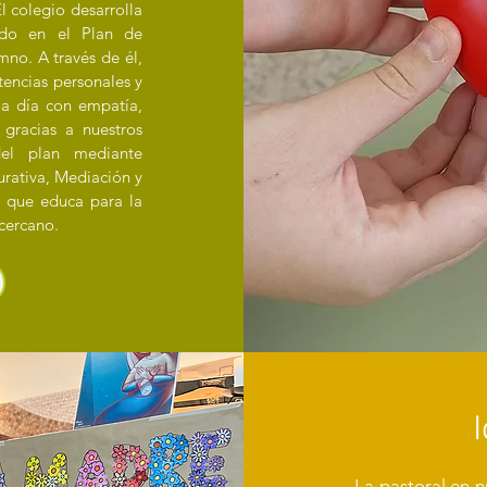
l colegio desarrolla
ado en el Plan de
mno. A través de él,
encias personales y
a a día con empatía,
gracias a nuestros
del plan mediante
rativa, Mediación y
ar que educa para la
cercano.
I
La pastoral en n