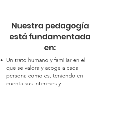
Nuestra pedagogía
está fundamentada
en:
Un trato humano y familiar en el
que se valora y acoge a cada
persona como es, teniendo en
cuenta sus intereses y
necesidades.
Un personal atento y servicial con
capacidad para escuchar a los
alumnos y educarlos en la
tolerancia y solidaridad.