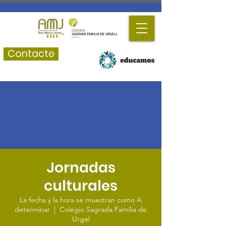
Contacte
Jornadas
culturales
La fecha y la hora se muestran como A
determinar
  |  
Colegio Sagrada Familia de
Urgel