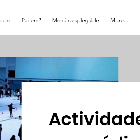
jecte
Parlem?
Menú desplegable
More...
Actividad