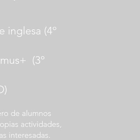
 inglesa (4º
asmus+
(3º
O)
mero de alumnos
ropias actividades,
as interesadas.