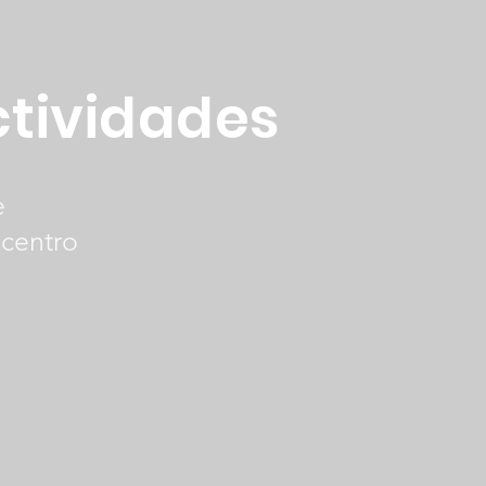
ctividades
e
 centro